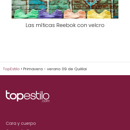
Las míticas Reebok con velcro
TopEstilo
Primavera - verano 09 de Quililai
Cara y cuerpo