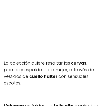
La colección quiere resaltar las
curvas
,
piernas y espalda de la mujer, a través de
vestidos de
cuello halter
con sensuales
escotes.
Volumen
en faldas de
talle alto
, inspiradas