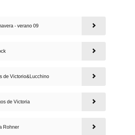
mavera - verano 09
ock
 de Victorio&Lucchino
os de Victoria
na Rohner