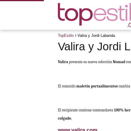
TopEstilo
Valira y Jordi Labanda
Valira y Jordi
Valira
presenta su nueva colección
Nomad
con
El conocido
maletín portaalimentos
cambia d
El recipiente contiene contenedores
100% her
colgado
.
www.valira.com