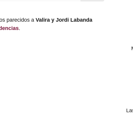
los parecidos a
Valira y Jordi Labanda
dencias
.
La