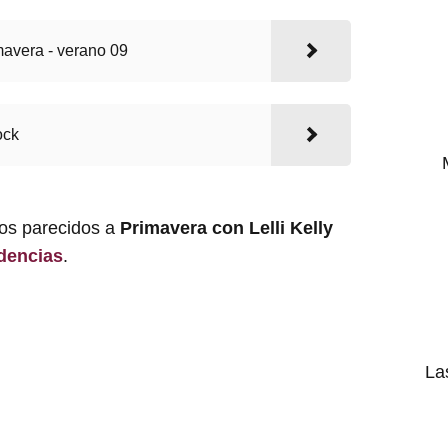
mavera - verano 09
ock
los parecidos a
Primavera con Lelli Kelly
dencias
.
La