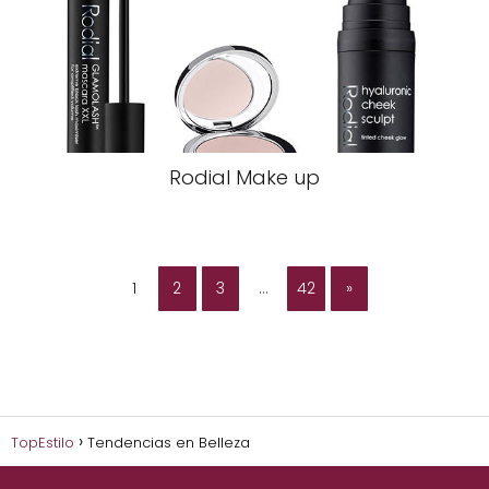
Rodial Make up
1
2
3
…
42
»
TopEstilo
Tendencias en Belleza