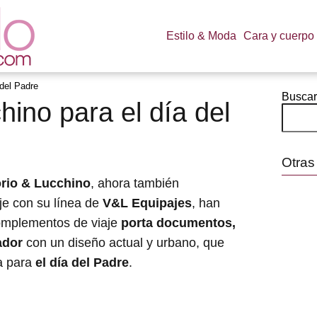
Estilo & Moda
Cara y cuerpo
 del Padre
Buscar
hino para el día del
Otras
orio & Lucchino
, ahora también
je con su línea de
V&L Equipajes
, han
complementos de viaje
porta documentos,
ador
con un diseño actual y urbano, que
a para
el día del Padre
.