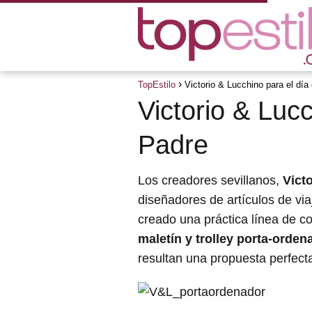
TopEstilo
Victorio & Lucchino para el día
Victorio & Lucc
Padre
Los creadores sevillanos,
Vict
diseñadores de artículos de via
creado una práctica línea de 
maletín y trolley porta-orden
resultan una propuesta perfect