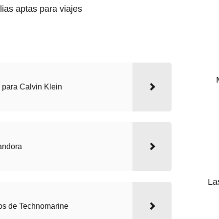
n para Calvin Klein
Pandora
La
os de Technomarine