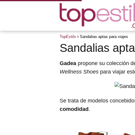
TopEstilo
Sandalias aptas para viajes
Sandalias apta
Gadea
propone su colección d
Wellness Shoes
para viajar es
Se trata de modelos concebidos
comodidad
.