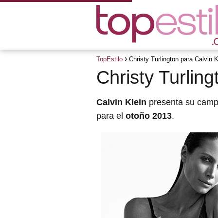
TopEstilo
Christy Turlington para Calvin K
Christy Turling
Calvin Klein
presenta su campa
para el
otoño 2013
.