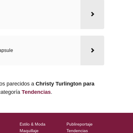
apsule
los parecidos a
Christy Turlington para
categoría
Tendencias
.
Estilo & Moda
Publireportaje
Maquillaje
Tendencias