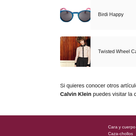
Birdi Happy
Twisted Wheel C
Si quieres conocer otros artícu
Calvin Klein
puedes visitar la 
Cara y cuerpo
Caza-chollos