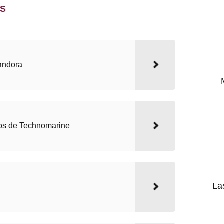
ES
Pandora
os de Technomarine
La