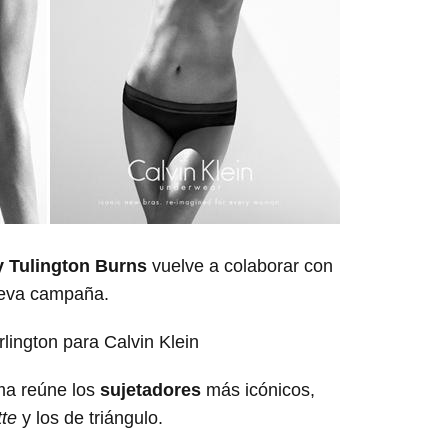
y Tulington Burns
vuelve a colaborar con
ueva campaña.
ma reúne los
sujetadores
más icónicos,
tte
y los de triángulo.