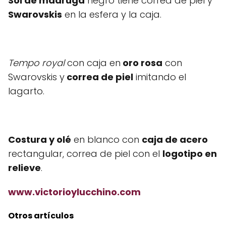
Sol de madrugá
negro tiene correa de piel y
Swarovskis
en la esfera y la caja.
Tempo royal
con caja en
oro rosa
con
Swarovskis y
correa de piel
imitando el
lagarto.
Costura y olé
en blanco con
caja de acero
rectangular, correa de piel con el
logotipo en
relieve
.
www.victorioylucchino.com
Otros artículos