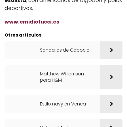
estilista
, con americanas de algodón y polos
deportivos.
www.emidiotucci.es
Otros artículos
Sandalias de Caboclo
Matthew Williamson
para H&M
Estilo navy en Venca