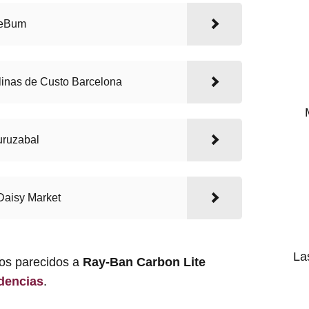
ieBum
inas de Custo Barcelona
uruzabal
Daisy Market
La
los parecidos a
Ray-Ban Carbon Lite
dencias
.