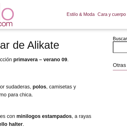
Estilo & Moda
Cara y cuerpo
Buscar
r de Alikate
ección
primavera – verano 09
.
Otras
or sudaderas,
polos
, camisetas y
omo para chica.
tes con
minilogos estampados
, a rayas
llo halter
.