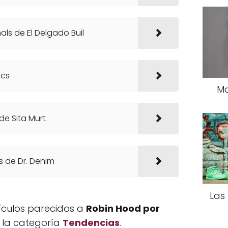
als de El Delgado Buil
ics
Mo
de Sita Murt
 de Dr. Denim
Las
tículos parecidos a
Robin Hood por
r la categoría
Tendencias
.