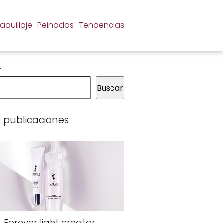
aquillaje
Peinados
Tendencias
r
Buscar
 publicaciones
Forever light creator