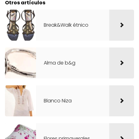
Otros artículos
Break&Walk étnico
Alma de b&g
Blanco Niza
Flores primaverales