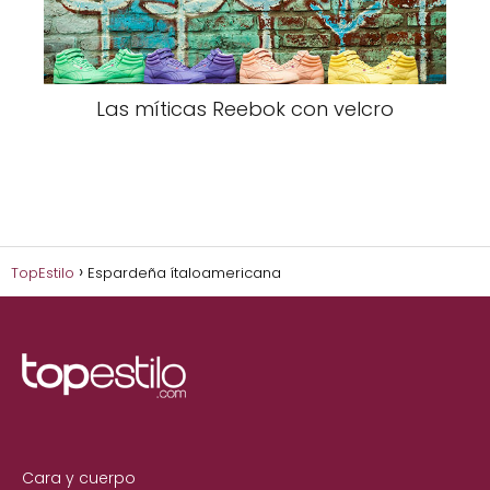
Las míticas Reebok con velcro
TopEstilo
Espardeña ítaloamericana
Cara y cuerpo