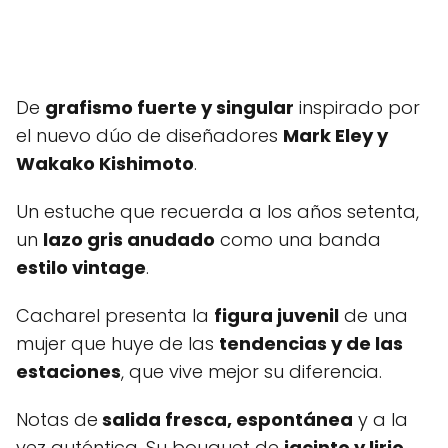
De
grafismo fuerte y singular
inspirado por
el nuevo dúo de diseñadores
Mark Eley y
Wakako Kishimoto
.
Un estuche que recuerda a los años setenta,
un
lazo gris anudado
como una banda
estilo vintage
.
Cacharel presenta la
figura juvenil
de una
mujer que huye de las
tendencias y de las
estaciones
, que vive mejor su diferencia.
Notas de
salida fresca, espontánea
y a la
vez auténtica. Su bouquet de
jacinto y lirio
,