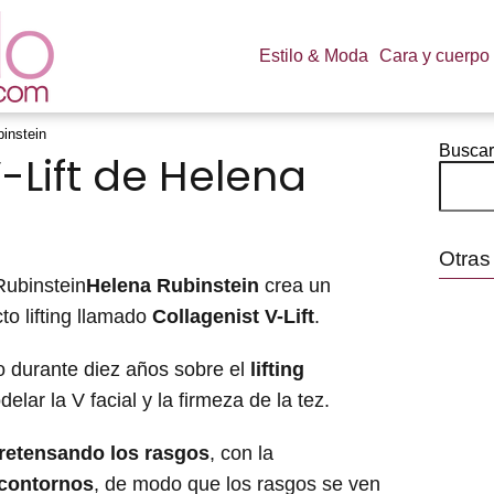
Estilo & Moda
Cara y cuerpo
binstein
Buscar
-Lift de Helena
Otras
Helena
Rubinstein
crea un
to lifting llamado
Collagenist V-Lift
.
o durante diez años sobre el
lifting
lar la V facial y la firmeza de la tez.
retensando los rasgos
, con la
 contornos
, de modo que los rasgos se ven