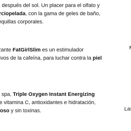
a después del sol. Un placer para el olfato y
erciopelada
, con la gama de geles de baño,
equillas corporales.
zante
FatGirlSlim
es un estimulador
tivos de la cafeína, para luchar contra la
piel
l spa,
Triple Oxygen Instant Energizing
e vitamina C, antioxidantes e hidratación,
La
noso
y sin toxinas.