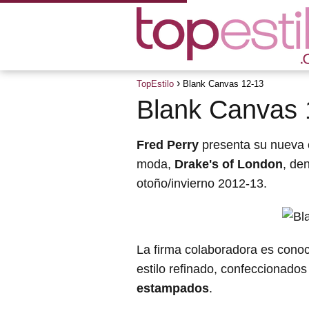
TopEstilo
Blank Canvas 12-13
Blank Canvas 
Fred Perry
presenta su nueva 
moda,
Drake's of London
, de
otoño/invierno 2012-13.
La firma colaboradora es cono
estilo refinado, confeccionados
estampados
.