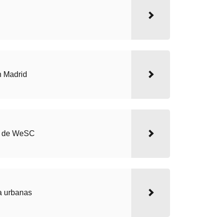
n Madrid
o de WeSC
a urbanas