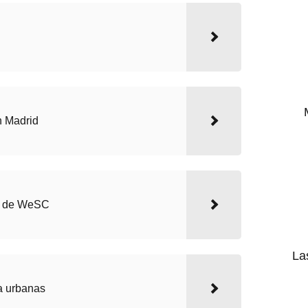
n Madrid
o de WeSC
La
a urbanas