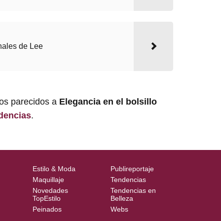
nales de Lee
los parecidos a
Elegancia en el bolsillo
dencias
.
Estilo & Moda
Publireportaje
Maquillaje
Tendencias
Novedades
Tendencias en
TopEstilo
Belleza
Peinados
Webs