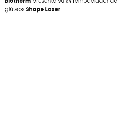
Biotherm
presenta su
kit
remodelador de
glúteos
Shape Laser
.