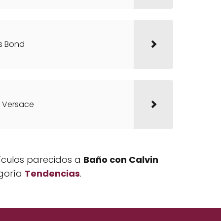
s Bond
n Versace
tículos parecidos a
Baño con Calvin
egoría
Tendencias
.