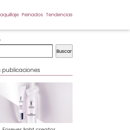
aquillaje
Peinados
Tendencias
r
Buscar
 publicaciones
Forever light creator