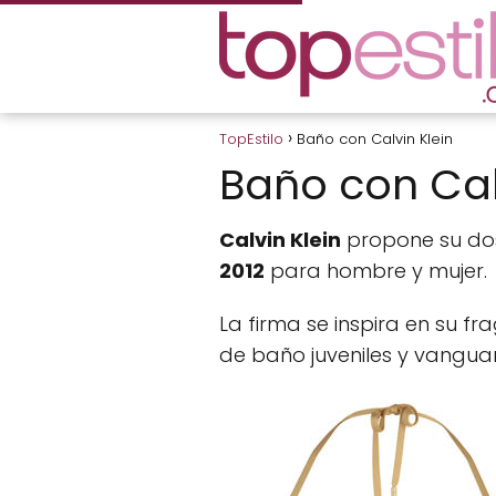
TopEstilo
Baño con Calvin Klein
Baño con Cal
Calvin Klein
propone su do
2012
para hombre y mujer.
La firma se inspira en su f
de baño juveniles y vanguar