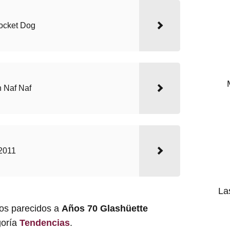
ocket Dog
n Naf Naf
2011
La
los parecidos a
Años 70 Glashüette
goría
Tendencias
.