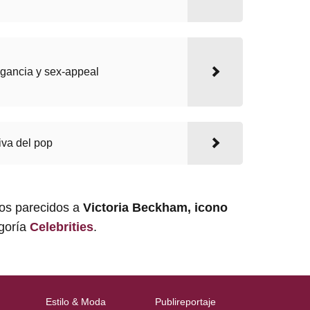
egancia y sex-appeal
iva del pop
los parecidos a
Victoria Beckham, icono
egoría
Celebrities
.
Estilo & Moda
Publireportaje