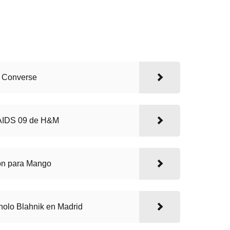
 Converse
 AIDS 09 de H&M
on para Mango
olo Blahnik en Madrid