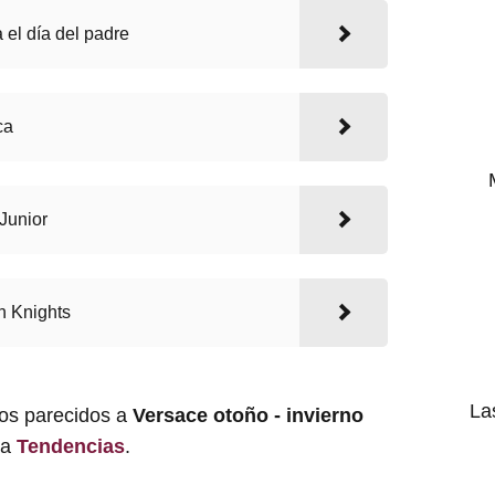
el día del padre
ca
Junior
h Knights
La
los parecidos a
Versace otoño - invierno
ía
Tendencias
.