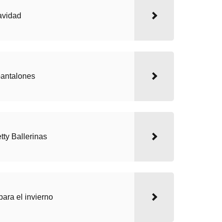
Navidad
pantalones
tty Ballerinas
para el invierno