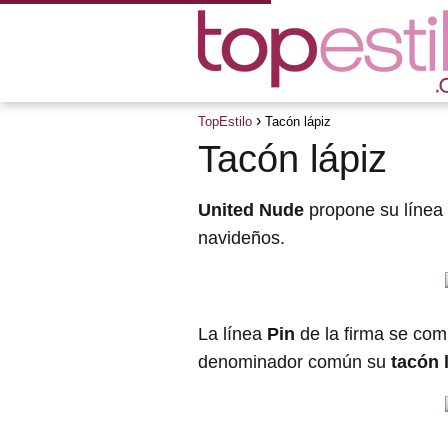
TopEstilo
Tacón lápiz
Tacón lápiz
United Nude
propone su línea
navideños.
La línea
Pin
de la firma se co
denominador común su
tacón 