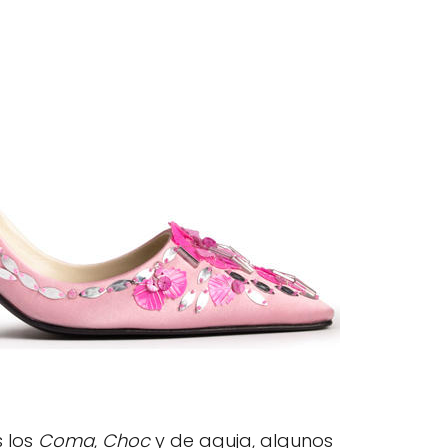
s los
Coma
,
Choc
y de aguja, algunos