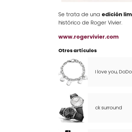
Se trata de una
edición li
histórico de Roger Vivier.
www.rogervivier.com
Otros artículos
I love you, DoDo
ck surround