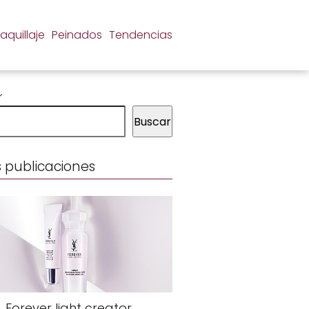
aquillaje
Peinados
Tendencias
r
Buscar
 publicaciones
Forever light creator