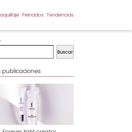
aquillaje
Peinados
Tendencias
r
Buscar
 publicaciones
Forever light creator