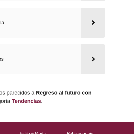
lla
os
los parecidos a
Regreso al futuro con
goría
Tendencias
.
Estilo & Moda
Publireportaje