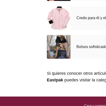
Credo para él y e
Bolsos sofisticad
Si quieres conocer otros artícu
Eastpak
puedes visitar la cate
Cara y cuerpo