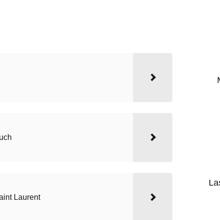
uch
La
int Laurent