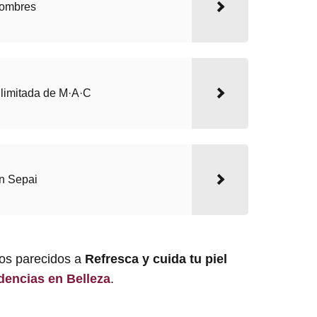
hombres
 limitada de M·A·C
on Sepai
los parecidos a
Refresca y cuida tu piel
dencias en Belleza
.