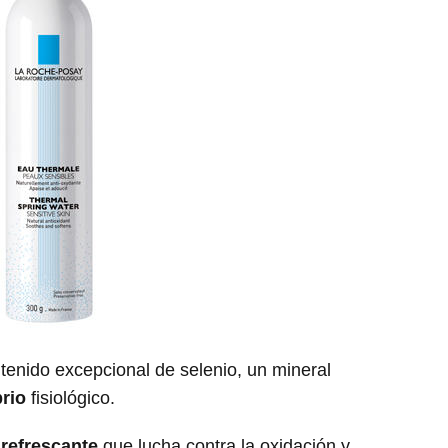
ntenido excepcional de selenio, un mineral
brio
fisiológico.
o
refrescante
que lucha contra la oxidación y