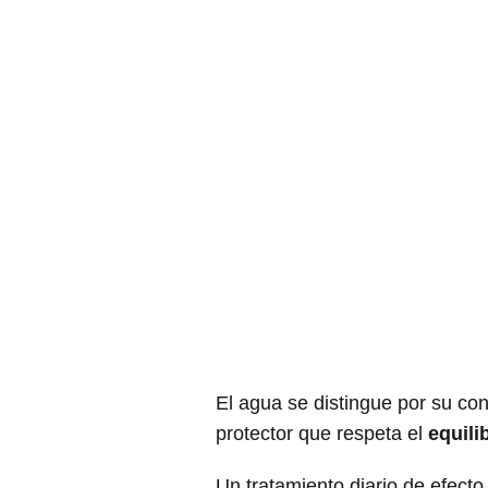
El agua se distingue por su co
protector que respeta el
equili
Un tratamiento diario de efect