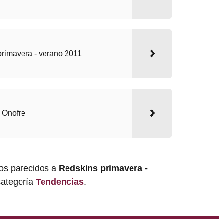
primavera - verano 2011
 Onofre
los parecidos a
Redskins primavera -
categoría
Tendencias
.