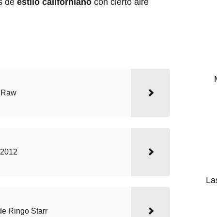
s de
estilo californiano
con cierto aire
r Raw
 2012
La
e Ringo Starr