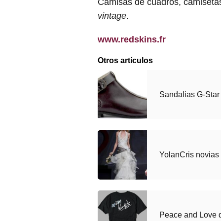
Camisas de cuadros, camiseta
vintage
.
www.redskins.fr
Otros artículos
Sandalias G-Sta
YolanCris novias
Peace and Love d