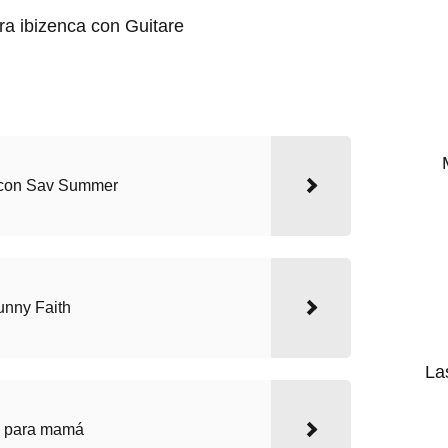
o con Sav Summer
unny Faith
La
o para mamá