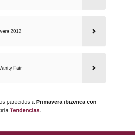
avera 2012
anity Fair
los parecidos a
Primavera ibizenca con
goría
Tendencias
.