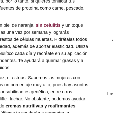
 por lo tanto, si quieres tonificar tus
uentes de proteína como carne, pescado,
in piel de naranja,
sin celulitis
y un toque
alas una vez por semana y lograrás
restos de células muertas. Hidrátalas todos
uedad, además de aportar elasticidad. Utiliza
elulítico cada día y recréate en su aplicación
ndentes. Te ayudará a quemar grasas y a
uidos.
idez, ni estrías. Sabemos las mujeres con
os un porcentaje muy alto, pues hay asuntos
ponsabilidad es genética, entre otros
La
difícil luchar. No obstante, podemos ayudar
ndo
cremas nutritivas y reafirmantes