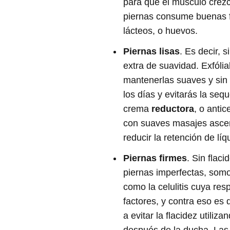
para que el músculo crezca,
piernas consume buenas f
lácteos, o huevos.
Piernas lisas
. Es decir, s
extra de suavidad. Exfóli
mantenerlas suaves y sin 
los días y evitarás la seq
crema
reductora
, o antic
con suaves masajes asce
reducir la retención de líq
Piernas firmes
. Sin flac
piernas imperfectas, som
como la celulitis cuya res
factores, y contra eso es 
a evitar la flacidez utiliza