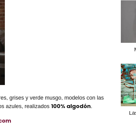
es, grises y verde musgo, modelos con las
100% algodón
os azules, realizados
.
La
.com