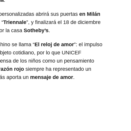
da
.
personalizadas abrirá sus puertas
en Milán
 “
Triennale
”, y finalizará el 18 de diciembre
or la casa
Sotheby’s
.
ino se llama “
El reloj de amor
”: el impulso
 objeto cotidiano, por lo que UNICEF
defensa de los niños como un pensamiento
razón rojo
siempre ha representado un
s aporta un
mensaje de amor
.