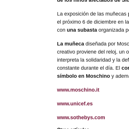
de los niños afectados de Si
La exposición de las muñecas 
el próximo 6 de diciembre en la
con
una subasta
organizada p
La muñeca
diseñada por Mosch
creativo proviene del reloj, un
interpreta la solidaridad y la 
constante durante el día. El
co
símbolo en Moschino
y ademá
www.moschino.it
www.unicef.es
www.sothebys.com