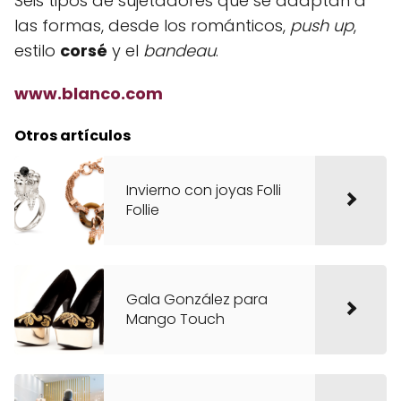
Seis tipos de sujetadores que se adaptan a
las formas, desde los románticos,
push up
,
estilo
corsé
y el
bandeau
.
www.blanco.com
Otros artículos
Invierno con joyas Folli
Follie
Gala González para
Mango Touch