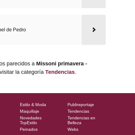
bel de Pedro
los parecidos a
Missoni primavera -
isitar la categoría
Tendencias
.
Estilo & Moda
Publireportaje
Maquillaje
Tendencias
Novedades
Tendencias en
TopEstilo
Belleza
Peinados
Webs