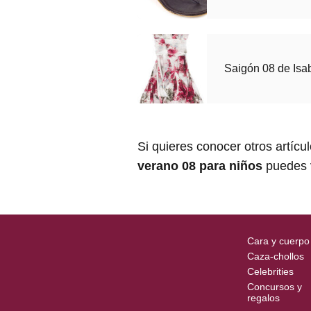
Saigón 08 de Isa
Si quieres conocer otros artícu
verano 08 para niños
puedes v
Cara y cuerpo
Caza-chollos
Celebrities
Concursos y
regalos