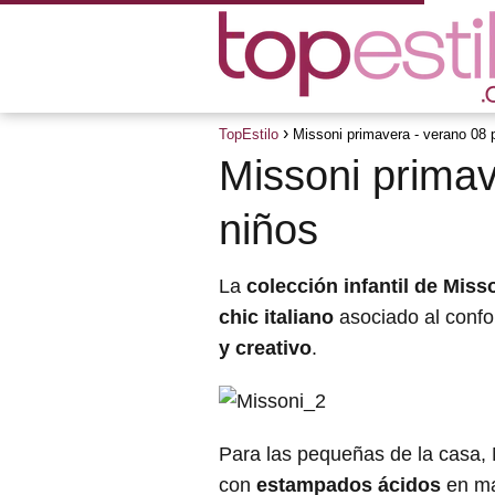
TopEstilo
Missoni primavera - verano 08 
Missoni primav
niños
La
colección infantil de Miss
chic italiano
asociado al confor
y creativo
.
Para las pequeñas de la casa, 
con
estampados ácidos
en ma