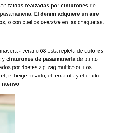
 Con
faldas realzadas por cinturones
de
r pasamanería. El
denim adquiere un aire
los, o con cuellos
oversize
en las chaquetas.
rimavera - verano 08 esta repleta de
colores
s y
cinturones de pasamanería
de punto
dos por ribetes zig-zag multicolor. Los
el, el beige rosado, el terracota y el crudo
 intenso
.