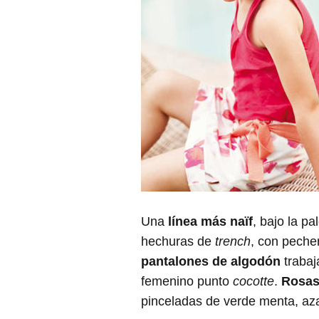
Una
línea más naïf
, bajo la p
hechuras de
trench
, con peche
pantalones de algodón
trabaj
femenino punto
cocotte
.
Rosas 
pinceladas de verde menta, aza