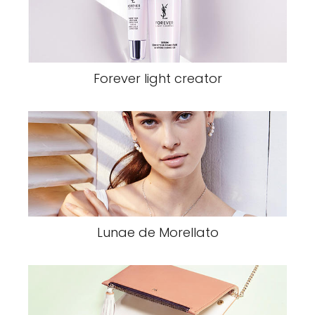
Forever light creator
Lunae de Morellato