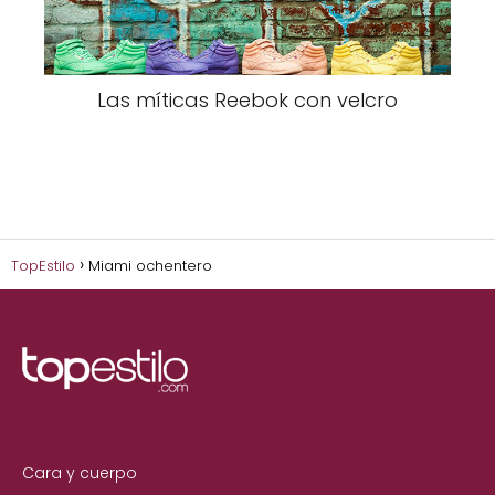
Las míticas Reebok con velcro
TopEstilo
Miami ochentero
Cara y cuerpo