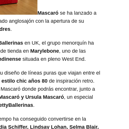
Mascaró
se ha lanzado a
cado anglosajón con la apertura de su
ndres
.
Ballerinas
en UK, el grupo menorquín ha
 de tienda en
Marylebone
, uno de las
ondinense
situada en pleno West End.
u diseño de líneas puras que viajan entre el
estilo chic años 80
de inspiración retro.
Mascaró donde podrás encontrar, junto a
Mascaró y Ursula Mascaró
, un especial
ettyBallerinas
.
mpo ha conseguido convertirse en la
dia Schiffer, Lindsay Lohan, Selma Blair,