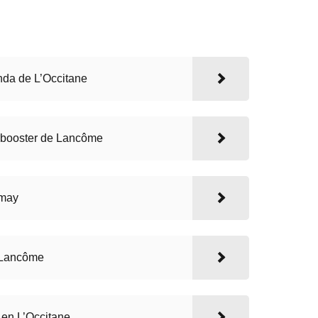
da de L’Occitane
rbooster de Lancôme
amay
 Lancôme
en L’Occitane