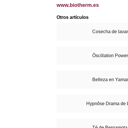
www.biotherm.es
Otros artículos
Cosecha de lavan
Ôscillation Powe
Belleza en Yam
Hypnôse Drama de
Té de Bergamota 