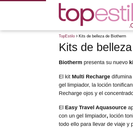
TopEstilo
Kits de belleza de Biotherm
Kits de bellez
Biotherm
presenta su nuevo
k
El kit
Multi Recharge
difumina
gel limpiador, la loción tonific
Recharge ojos y el concentrad
El
Easy Travel Aquasource
ap
con un gel limpiador
,
loción ton
todo ello para llevar de viaje y