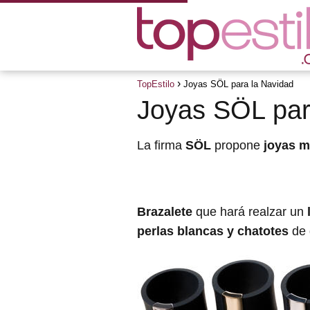
TopEstilo
Joyas SÖL para la Navidad
Joyas SÖL par
La firma
SÖL
propone
joyas m
Brazalete
que hará realzar un
l
perlas blancas y chatotes
de 