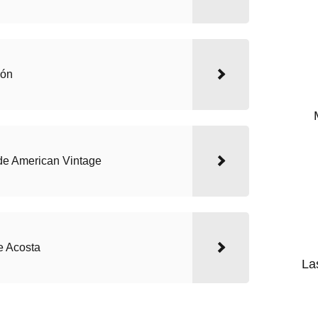
cón
de American Vintage
 Acosta
La