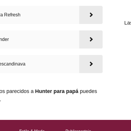
a Refresh
La
nder
escandinava
los parecidos a
Hunter para papá
puedes
.