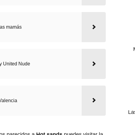
 las mamás
by United Nude
Valencia
La
los parecidos a
Hot sands
puedes visitar la