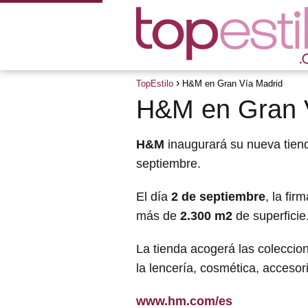
TopEstilo
H&M en Gran Vía Madrid
H&M en Gran 
H&M
inaugurará su nueva tien
septiembre.
El día
2 de septiembre
, la fir
más de
2.300 m2
de superficie
La tienda acogerá las colecci
la lencería, cosmética, accesor
www.hm.com/es