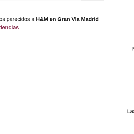
los parecidos a
H&M en Gran Vía Madrid
dencias
.
La