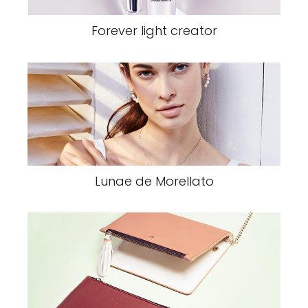
Forever light creator
Lunae de Morellato