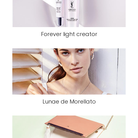
Forever light creator
Lunae de Morellato