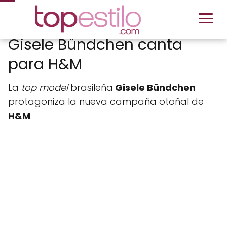
Gisele Bündchen canta
para H&M
La
top model
brasileña
Gisele Bündchen
protagoniza la nueva campaña otoñal de
H&M
.