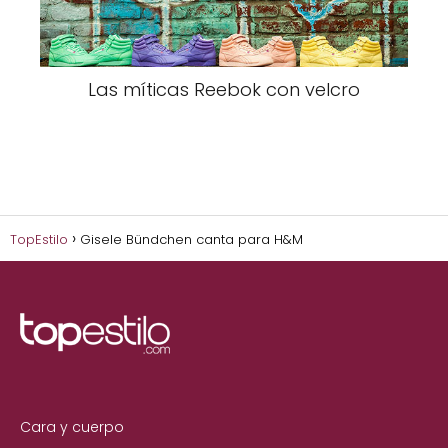
Las míticas Reebok con velcro
TopEstilo
Gisele Bündchen canta para H&M
Cara y cuerpo