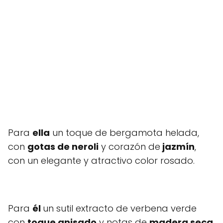
Para
ella
un toque de bergamota helada,
con
gotas de neroli
y corazón de
jazmín
,
con un elegante y atractivo color rosado.
Para
él
un sutil extracto de verbena verde
con
toque anisado
y notas de
madera seca
.