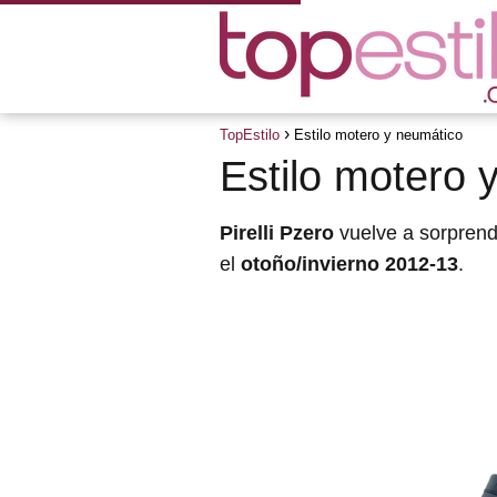
TopEstilo
Estilo motero y neumático
Estilo motero 
Pirelli Pzero
vuelve a sorprende
el
otoño/invierno 2012-13
.