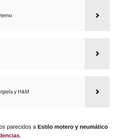
vierno
rgiela y H&M
los parecidos a
Estilo motero y neumático
dencias
.