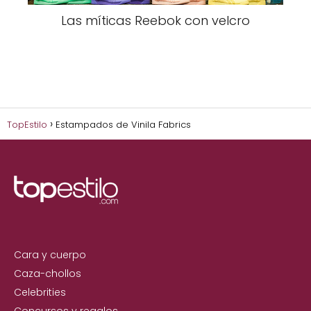
Las míticas Reebok con velcro
TopEstilo
Estampados de Vinila Fabrics
Cara y cuerpo
Caza-chollos
Celebrities