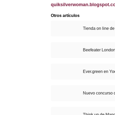
quiksilverwoman.blogspot.c
Otros artículos
Tienda on line d
Beefeater Londo
Ever.green en Y
Nuevo concurso
Think up de Man