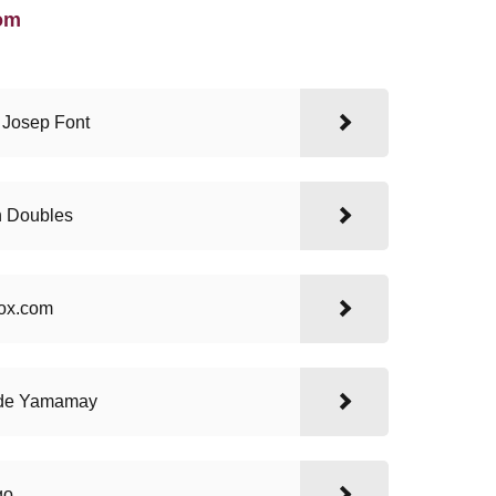
om
e Josep Font
n Doubles
oox.com
 de Yamamay
go