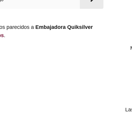
los parecidos a
Embajadora Quiksilver
bs
.
La