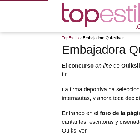
TopEstilo
Embajadora Quiksilver
Embajadora Qu
El
concurso
on line
de
Quiksi
fin.
La firma deportiva ha seleccio
internautas, y ahora toca decid
Entrando en el
foro de la pág
cantantes, escritoras y diseñad
Quiksilver.